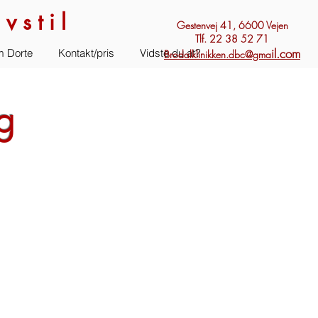
vstil
Gestenvej 41, 6600 Vejen
Tlf. 22 38 52 71
il.com
 Dorte
Kontakt/pris
Vidste du at?
Brodalklinikken.dbc@gma
g