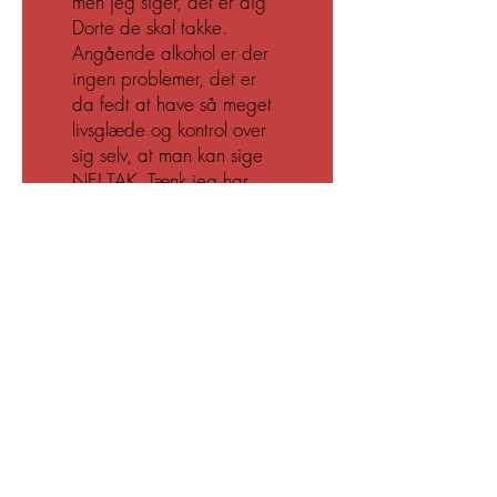
men jeg siger, det er dig
Dorte de skal takke.
Angående alkohol er der
ingen problemer, det er
da fedt at have så meget
livsglæde og kontrol over
sig selv, at man kan sige
NEJ TAK. Tænk jeg har
tabt 6 kg.
Dorte vi ses i oktober.
Med venlig hilsen
Knud
Ps. Dorte jeg skulle spørge
fra vores søn på 17 år,
om du har en cd , med
noget mental
træning?, Han kunne godt
tænke sig at blive bedre til
at koncentrer sig.