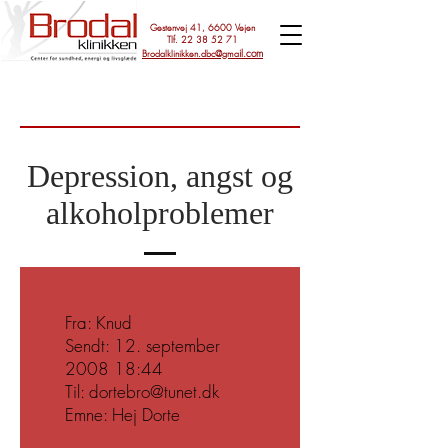
Gestenvej 41, 6600 Vejen
Tlf.
22 38 52 71
il.com
Brodalklinikken.dbc@gma
Depression, angst og
alkoholproblemer
Fra: Knud
Sendt: 12. september
2008 18:44
Til: dortebro@tunet.dk
Emne: Hej Dorte