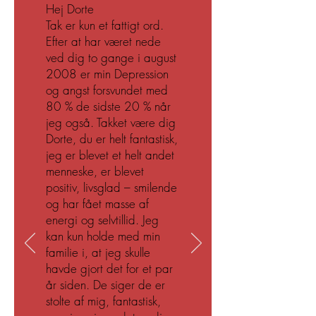
Hej Dorte
Tak er kun et fattigt ord.
Efter at har været nede
ved dig to gange i august
2008 er min Depression
og angst forsvundet med
80 % de sidste 20 % når
jeg også. Takket være dig
Dorte, du er helt fantastisk,
jeg er blevet et helt andet
menneske, er blevet
positiv, livsglad – smilende
og har fået masse af
energi og selvtillid. Jeg
kan kun holde med min
familie i, at jeg skulle
havde gjort det for et par
år siden. De siger de er
stolte af mig, fantastisk,