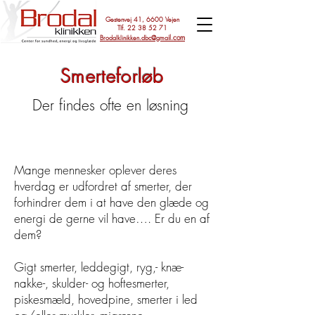
Gestenvej 41, 6600 Vejen
Tlf.
22 38 52 71
il.com
Brodalklinikken.dbc@gma
Smerteforløb
Der findes ofte en løsning
Mange mennesker oplever deres
hverdag er udfordret af smerter, der
forhindrer dem i at have den glæde og
energi de gerne vil have…. Er du en af
dem?
Gigt smerter, leddegigt, ryg,- knæ-
nakke-, skulder- og hoftesmerter,
piskesmæld, hovedpine, smerter i led